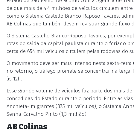
Estado de São Paulo. De acordo com a Agência de Trans
de que mais de 4,4 milhões de veículos circulem entre
como o Sistema Castello Branco-Raposo Tavares, admin
AB Colinas que também devem registrar grande fluxo d
O Sistema Castello Branco-Raposo Tavares, por exemplo
rotas de saída da capital paulista durante o feriado p
cerca de 654 mil veículos circulem pelas rodovias do si
O movimento deve ser mais intenso nesta sexta-feira (2
no retorno, o tráfego promete se concentrar na terça-fe
às 12h.
Esse grande volume de veículos faz parte dos mais de
concedidas do Estado durante o período. Entre as vi
Anchieta-Imigrantes (875 mil veículos), o Sistema An
Senna-Carvalho Pinto (1,3 milhão).
AB Colinas