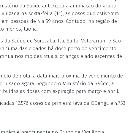
inistério da Saúde autorizou a ampliação do grupo
vulgada na sexta-feira (14), as doses que estiverem
 em pessoas de 4 a 59 anos. Contudo, na região de
ao menos, tão já.
s da Saúde de Sorocaba, Itu, Salto, Votorantim e São
nenhuma das cidades há dose perto do vencimento
ontinua nos moldes atuais: crianças e adolescentes de
 meio de nota, a data mais próxima de vencimento de
er usado agora. Segundo o Ministério da Saúde, a
ibuídas as doses com expiração para março e abril.
cadas 12.576 doses da primeira leva da QDenga e 4.753
também é preocupante no Grupo de Vigilância