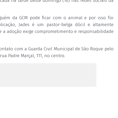
cada na tarde deste domingo (16) nas redes sociais da
guém da GCM pode ficar com o animal e por isso foi
licação, Jades é um pastor-belga dócil e altamente
ue a adoção exige comprometimento e responsabilidade
ontato com a Guarda Civil Municipal de São Roque pelo
rua Padre Marçal, 111, no centro.