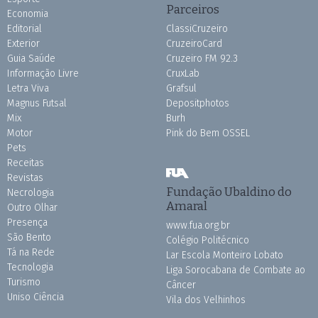
Parceiros
Economia
Editorial
ClassiCruzeiro
Exterior
CruzeiroCard
Guia Saúde
Cruzeiro FM 92.3
Informação Livre
CruxLab
Letra Viva
Grafsul
Magnus Futsal
Depositphotos
Mix
Burh
Motor
Pink do Bem OSSEL
Pets
Receitas
Revistas
Fundação Ubaldino do
Necrologia
Amaral
Outro Olhar
Presença
www.fua.org.br
São Bento
Colégio Politécnico
Tá na Rede
Lar Escola Monteiro Lobato
Tecnologia
Liga Sorocabana de Combate ao
Turismo
Câncer
Uniso Ciência
Vila dos Velhinhos