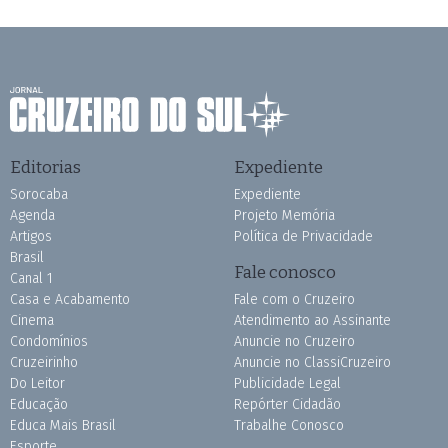
Editorias
Expediente
Sorocaba
Expediente
Agenda
Projeto Memória
Artigos
Política de Privacidade
Brasil
Fale conosco
Canal 1
Casa e Acabamento
Fale com o Cruzeiro
Cinema
Atendimento ao Assinante
Condomínios
Anuncie no Cruzeiro
Cruzeirinho
Anuncie no ClassiCruzeiro
Do Leitor
Publicidade Legal
Educação
Repórter Cidadão
Educa Mais Brasil
Trabalhe Conosco
Esporte