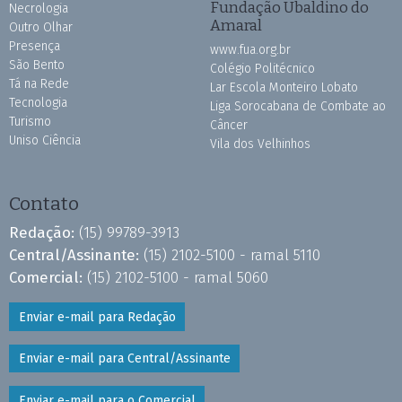
Fundação Ubaldino do
Necrologia
Amaral
Outro Olhar
Presença
www.fua.org.br
São Bento
Colégio Politécnico
Tá na Rede
Lar Escola Monteiro Lobato
Tecnologia
Liga Sorocabana de Combate ao
Turismo
Câncer
Uniso Ciência
Vila dos Velhinhos
Contato
Redação:
(15) 99789-3913
Central/Assinante:
(15) 2102-5100 - ramal 5110
Comercial:
(15) 2102-5100 - ramal 5060
Enviar e-mail para Redação
Enviar e-mail para Central/Assinante
Enviar e-mail para o Comercial