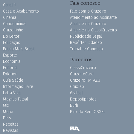
Fale conosco
Canal 1
Casa e Acabamento
Fale com o Cruzeiro
Cinema
Atendimento ao Assinante
Condomínios
Anuncie no Cruzeiro
Cruzeirinho
Anuncie no ClassiCruzeiro
Do Leitor
Publicidade Legal
Educação
Repórter Cidadão
Educa Mais Brasil
Trabalhe Conosco
Esporte
Parceiros
Economia
Editorial
ClassiCruzeiro
Exterior
CruzeiroCard
Guia Saúde
Cruzeiro FM 92.3
Informação Livre
CruxLab
Letra Viva
Grafsul
Magnus Futsal
Depositphotos
Mix
Burh
Motor
Pink do Bem OSSEL
Pets
Receitas
Revistas