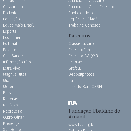
Condomínios
Anuncie no Cruzeiro
Cruzeirinho
Anuncie no ClassiCruzeiro
Do Leitor
Publicidade Legal
Educação
Repórter Cidadão
Educa Mais Brasil
Trabalhe Conosco
Esporte
Parceiros
Economia
Editorial
ClassiCruzeiro
Exterior
CruzeiroCard
Guia Saúde
Cruzeiro FM 92.3
Informação Livre
CruxLab
Letra Viva
Grafsul
Magnus Futsal
Depositphotos
Mix
Burh
Motor
Pink do Bem OSSEL
Pets
Receitas
Revistas
Fundação Ubaldino do
Necrologia
Amaral
Outro Olhar
Presença
www.fua.org.br
São Bento
Colégio Politécnico