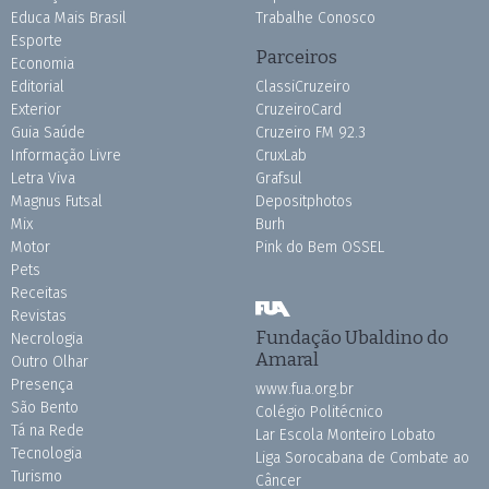
Educa Mais Brasil
Trabalhe Conosco
Esporte
Parceiros
Economia
Editorial
ClassiCruzeiro
Exterior
CruzeiroCard
Guia Saúde
Cruzeiro FM 92.3
Informação Livre
CruxLab
Letra Viva
Grafsul
Magnus Futsal
Depositphotos
Mix
Burh
Motor
Pink do Bem OSSEL
Pets
Receitas
Revistas
Fundação Ubaldino do
Necrologia
Amaral
Outro Olhar
Presença
www.fua.org.br
São Bento
Colégio Politécnico
Tá na Rede
Lar Escola Monteiro Lobato
Tecnologia
Liga Sorocabana de Combate ao
Turismo
Câncer