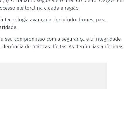
(6). O trabalho segue até o final do pleito. A ação tem
ocesso eleitoral na cidade e região.
zará tecnologia avançada, incluindo drones, para
laridade.
mou seu compromisso com a segurança e a integridade
a denúncia de práticas ilícitas. As denúncias anônimas