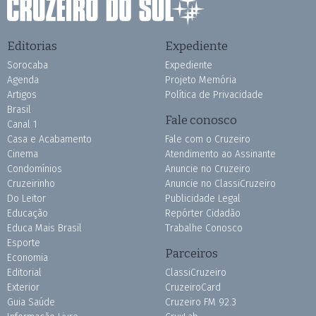
Editorias
Expediente
Sorocaba
Expediente
Agenda
Projeto Memória
Artigos
Política de Privacidade
Brasil
Fale conosco
Canal 1
Casa e Acabamento
Fale com o Cruzeiro
Cinema
Atendimento ao Assinante
Condomínios
Anuncie no Cruzeiro
Cruzeirinho
Anuncie no ClassiCruzeiro
Do Leitor
Publicidade Legal
Educação
Repórter Cidadão
Educa Mais Brasil
Trabalhe Conosco
Esporte
Parceiros
Economia
Editorial
ClassiCruzeiro
Exterior
CruzeiroCard
Guia Saúde
Cruzeiro FM 92.3