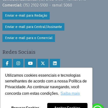
Comercial:
(15) 2102-5100 - ramal 5060
Enviar e-mail para Redação
Enviar e-mail para Central/Assinante
Enviar e-mail para o Comercial
Redes Sociais
Utilizamos cookies essenciais e tecnologias
Faça download do aplicativo
semelhantes de acordo com a nossa Política de
Play Store e App Store
Privacidade. Ao continuar navegando, você
concorda com estas condições.
Saiba mais
Todos os direitos reservados © 2025 Cruzeiro do Sul
Recusar Cookies
Aceitar Cookies