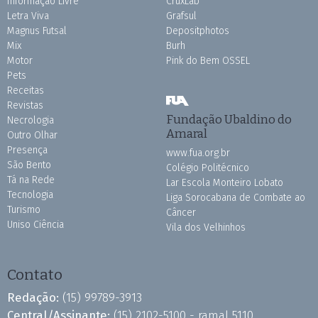
Informação Livre
CruxLab
Letra Viva
Grafsul
Magnus Futsal
Depositphotos
Mix
Burh
Motor
Pink do Bem OSSEL
Pets
Receitas
Revistas
Fundação Ubaldino do
Necrologia
Amaral
Outro Olhar
Presença
www.fua.org.br
São Bento
Colégio Politécnico
Tá na Rede
Lar Escola Monteiro Lobato
Tecnologia
Liga Sorocabana de Combate ao
Turismo
Câncer
Uniso Ciência
Vila dos Velhinhos
Contato
Redação:
(15) 99789-3913
Central/Assinante:
(15) 2102-5100 - ramal 5110