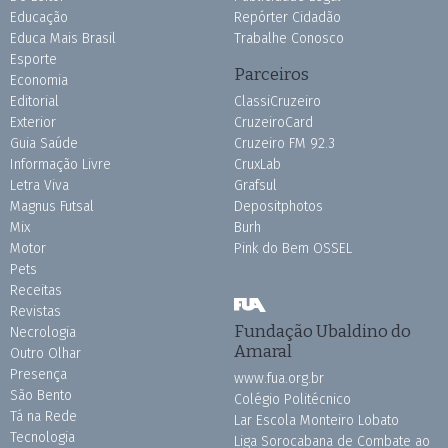
Educação
Repórter Cidadão
Educa Mais Brasil
Trabalhe Conosco
Esporte
Parceiros
Economia
Editorial
ClassiCruzeiro
Exterior
CruzeiroCard
Guia Saúde
Cruzeiro FM 92.3
Informação Livre
CruxLab
Letra Viva
Grafsul
Magnus Futsal
Depositphotos
Mix
Burh
Motor
Pink do Bem OSSEL
Pets
Receitas
Revistas
Fundação Ubaldino do
Necrologia
Amaral
Outro Olhar
Presença
www.fua.org.br
São Bento
Colégio Politécnico
Tá na Rede
Lar Escola Monteiro Lobato
Tecnologia
Liga Sorocabana de Combate ao