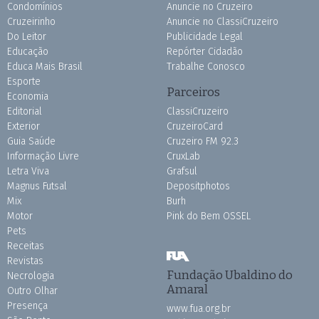
Condomínios
Anuncie no Cruzeiro
Cruzeirinho
Anuncie no ClassiCruzeiro
Do Leitor
Publicidade Legal
Educação
Repórter Cidadão
Educa Mais Brasil
Trabalhe Conosco
Esporte
Parceiros
Economia
Editorial
ClassiCruzeiro
Exterior
CruzeiroCard
Guia Saúde
Cruzeiro FM 92.3
Informação Livre
CruxLab
Letra Viva
Grafsul
Magnus Futsal
Depositphotos
Mix
Burh
Motor
Pink do Bem OSSEL
Pets
Receitas
Revistas
Fundação Ubaldino do
Necrologia
Amaral
Outro Olhar
Presença
www.fua.org.br