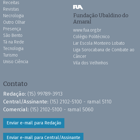
Receitas
Revistas
Fundação Ubaldino do
Necrologia
Amaral
Outro Olhar
Presença
www.fua.org.br
São Bento
Colégio Politécnico
Tá na Rede
Lar Escola Monteiro Lobato
Tecnologia
Liga Sorocabana de Combate ao
Turismo
Câncer
Uniso Ciência
Vila dos Velhinhos
Contato
Redação:
(15) 99789-3913
Central/Assinante:
(15) 2102-5100 - ramal 5110
Comercial:
(15) 2102-5100 - ramal 5060
Enviar e-mail para Redação
Enviar e-mail para Central/Assinante