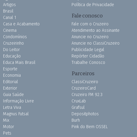
Artigos
Política de Privacidade
Brasil
Fale conosco
Canal 1
Casa e Acabamento
Fale com o Cruzeiro
Cinema
Atendimento ao Assinante
Condomínios
Anuncie no Cruzeiro
Cruzeirinho
Anuncie no ClassiCruzeiro
Do Leitor
Publicidade Legal
Educação
Repórter Cidadão
Educa Mais Brasil
Trabalhe Conosco
Esporte
Parceiros
Economia
Editorial
ClassiCruzeiro
Exterior
CruzeiroCard
Guia Saúde
Cruzeiro FM 92.3
Informação Livre
CruxLab
Letra Viva
Grafsul
Magnus Futsal
Depositphotos
Mix
Burh
Motor
Pink do Bem OSSEL
Pets