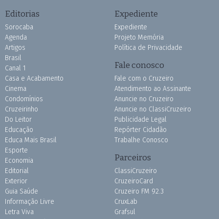
Editorias
Expediente
Sorocaba
Expediente
Agenda
Projeto Memória
Artigos
Política de Privacidade
Brasil
Fale conosco
Canal 1
Casa e Acabamento
Fale com o Cruzeiro
Cinema
Atendimento ao Assinante
Condomínios
Anuncie no Cruzeiro
Cruzeirinho
Anuncie no ClassiCruzeiro
Do Leitor
Publicidade Legal
Educação
Repórter Cidadão
Educa Mais Brasil
Trabalhe Conosco
Esporte
Parceiros
Economia
Editorial
ClassiCruzeiro
Exterior
CruzeiroCard
Guia Saúde
Cruzeiro FM 92.3
Informação Livre
CruxLab
Letra Viva
Grafsul