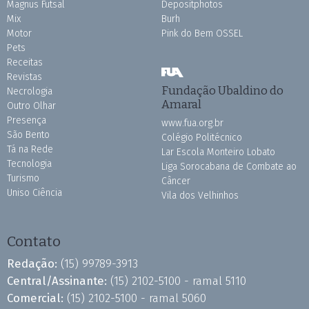
Magnus Futsal
Depositphotos
Mix
Burh
Motor
Pink do Bem OSSEL
Pets
Receitas
Revistas
Fundação Ubaldino do
Necrologia
Amaral
Outro Olhar
Presença
www.fua.org.br
São Bento
Colégio Politécnico
Tá na Rede
Lar Escola Monteiro Lobato
Tecnologia
Liga Sorocabana de Combate ao
Turismo
Câncer
Uniso Ciência
Vila dos Velhinhos
Contato
Redação:
(15) 99789-3913
Central/Assinante:
(15) 2102-5100 - ramal 5110
Comercial:
(15) 2102-5100 - ramal 5060