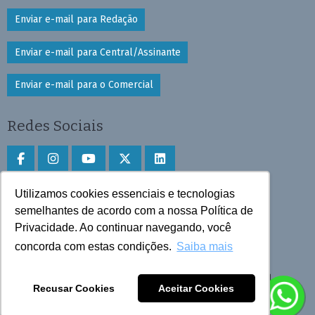
Enviar e-mail para Redação
Enviar e-mail para Central/Assinante
Enviar e-mail para o Comercial
Redes Sociais
Utilizamos cookies essenciais e tecnologias
Faça download do aplicativo
semelhantes de acordo com a nossa Política de
Play Store e App Store
Privacidade. Ao continuar navegando, você
concorda com estas condições.
Saiba mais
Todos os direitos reservados © 2025 Cruzeiro do Sul
Recusar Cookies
Aceitar Cookies