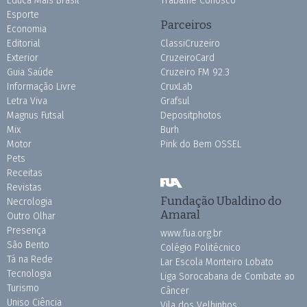
Educa Mais Brasil
Trabalhe Conosco
Esporte
Parceiros
Economia
Editorial
ClassiCruzeiro
Exterior
CruzeiroCard
Guia Saúde
Cruzeiro FM 92.3
Informação Livre
CruxLab
Letra Viva
Grafsul
Magnus Futsal
Depositphotos
Mix
Burh
Motor
Pink do Bem OSSEL
Pets
Receitas
Revistas
Fundação Ubaldino do
Necrologia
Amaral
Outro Olhar
Presença
www.fua.org.br
São Bento
Colégio Politécnico
Tá na Rede
Lar Escola Monteiro Lobato
Tecnologia
Liga Sorocabana de Combate ao
Turismo
Câncer
Uniso Ciência
Vila dos Velhinhos