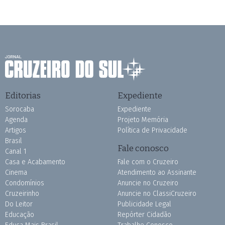
Editorias
Expediente
Sorocaba
Expediente
Agenda
Projeto Memória
Artigos
Política de Privacidade
Brasil
Fale conosco
Canal 1
Casa e Acabamento
Fale com o Cruzeiro
Cinema
Atendimento ao Assinante
Condomínios
Anuncie no Cruzeiro
Cruzeirinho
Anuncie no ClassiCruzeiro
Do Leitor
Publicidade Legal
Educação
Repórter Cidadão