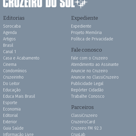
Editorias
Expediente
Sorocaba
Expediente
Agenda
Projeto Memória
Artigos
Política de Privacidade
Brasil
Fale conosco
Canal 1
Casa e Acabamento
Fale com o Cruzeiro
Cinema
Atendimento ao Assinante
Condomínios
Anuncie no Cruzeiro
Cruzeirinho
Anuncie no ClassiCruzeiro
Do Leitor
Publicidade Legal
Educação
Repórter Cidadão
Educa Mais Brasil
Trabalhe Conosco
Esporte
Parceiros
Economia
Editorial
ClassiCruzeiro
Exterior
CruzeiroCard
Guia Saúde
Cruzeiro FM 92.3
Informação Livre
CruxLab