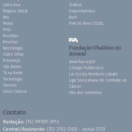
Letra Viva
Grafsul
Magnus Futsal
Depositphotos
Mix
Burh
Motor
Pink do Bem OSSEL
Pets
Receitas
Revistas
Fundação Ubaldino do
Necrologia
Amaral
Outro Olhar
Presença
www.fua.org.br
São Bento
Colégio Politécnico
Tá na Rede
Lar Escola Monteiro Lobato
Tecnologia
Liga Sorocabana de Combate ao
Turismo
Câncer
Uniso Ciência
Vila dos Velhinhos
Contato
Redação:
(15) 99789-3913
Central/Assinante:
(15) 2102-5100 - ramal 5110