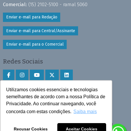
Comercial:
(15) 2102-5100 - ramal 5060
Enviar e-mail para Redação
Enviar e-mail para Central/Assinante
Enviar e-mail para o Comercial
Redes Sociais
Utilizamos cookies essenciais e tecnologias
Faça download do aplicativo
semelhantes de acordo com a nossa Política de
Play Store e App Store
Privacidade. Ao continuar navegando, você
concorda com estas condições.
Saiba mais
Todos os direitos reservados © 2025 Cruzeiro do Sul
Recusar Cookies
Aceitar Cookies