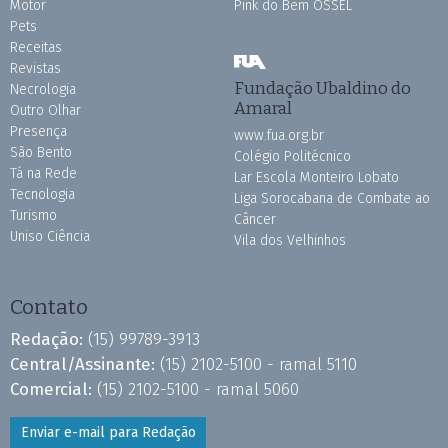
Motor
Pink do Bem OSSEL
Pets
Receitas
Revistas
Fundação Ubaldino do
Necrologia
Amaral
Outro Olhar
Presença
www.fua.org.br
São Bento
Colégio Politécnico
Tá na Rede
Lar Escola Monteiro Lobato
Tecnologia
Liga Sorocabana de Combate ao
Turismo
Câncer
Uniso Ciência
Vila dos Velhinhos
Contato
Redação:
(15) 99789-3913
Central/Assinante:
(15) 2102-5100 - ramal 5110
Comercial:
(15) 2102-5100 - ramal 5060
Enviar e-mail para Redação