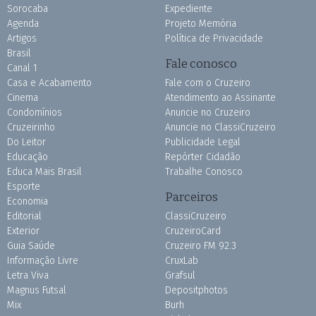
Sorocaba
Expediente
Agenda
Projeto Memória
Artigos
Política de Privacidade
Brasil
Fale conosco
Canal 1
Casa e Acabamento
Fale com o Cruzeiro
Cinema
Atendimento ao Assinante
Condomínios
Anuncie no Cruzeiro
Cruzeirinho
Anuncie no ClassiCruzeiro
Do Leitor
Publicidade Legal
Educação
Repórter Cidadão
Educa Mais Brasil
Trabalhe Conosco
Esporte
Parceiros
Economia
Editorial
ClassiCruzeiro
Exterior
CruzeiroCard
Guia Saúde
Cruzeiro FM 92.3
Informação Livre
CruxLab
Letra Viva
Grafsul
Magnus Futsal
Depositphotos
Mix
Burh