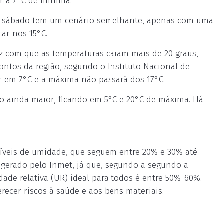
r a 7°C de mínima.
 O sábado tem um cenário semelhante, apenas com uma
ar nos 15°C.
z com que as temperaturas caiam mais de 20 graus,
ontos da região, segundo o Instituto Nacional de
r em 7°C e a máxima não passará dos 17°C.
io ainda maior, ficando em 5°C e 20°C de máxima. Há
íveis de umidade, que seguem entre 20% e 30% até
l gerado pelo Inmet, já que, segundo a segundo a
ade relativa (UR) ideal para todos é entre 50%-60%.
ecer riscos à saúde e aos bens materiais.