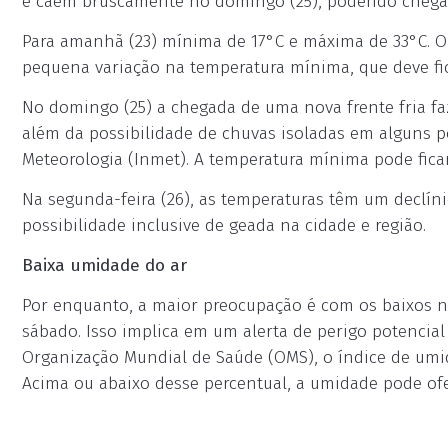
e caem bruscamente no domingo (25), podendo chega
Para amanhã (23) mínima de 17°C e máxima de 33°C.
pequena variação na temperatura mínima, que deve fic
No domingo (25) a chegada de uma nova frente fria fa
além da possibilidade de chuvas isoladas em alguns p
Meteorologia (Inmet). A temperatura mínima pode fica
Na segunda-feira (26), as temperaturas têm um declín
possibilidade inclusive de geada na cidade e região.
Baixa umidade do ar
Por enquanto, a maior preocupação é com os baixos n
sábado. Isso implica em um alerta de perigo potencia
Organização Mundial de Saúde (OMS), o índice de umid
Acima ou abaixo desse percentual, a umidade pode ofer