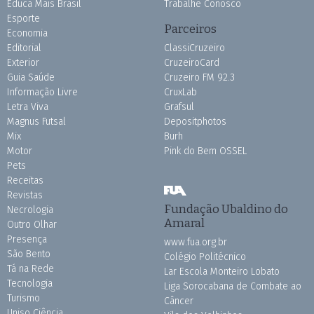
Educa Mais Brasil
Trabalhe Conosco
Esporte
Parceiros
Economia
Editorial
ClassiCruzeiro
Exterior
CruzeiroCard
Guia Saúde
Cruzeiro FM 92.3
Informação Livre
CruxLab
Letra Viva
Grafsul
Magnus Futsal
Depositphotos
Mix
Burh
Motor
Pink do Bem OSSEL
Pets
Receitas
Revistas
Fundação Ubaldino do
Necrologia
Amaral
Outro Olhar
Presença
www.fua.org.br
São Bento
Colégio Politécnico
Tá na Rede
Lar Escola Monteiro Lobato
Tecnologia
Liga Sorocabana de Combate ao
Turismo
Câncer
Uniso Ciência