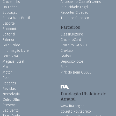
Cruzeirinho
Anuncie no ClassiCruzeiro
Do Leitor
Publicidade Legal
Educação
Repórter Cidadão
Educa Mais Brasil
Trabalhe Conosco
Esporte
Parceiros
Economia
Editorial
ClassiCruzeiro
Exterior
CruzeiroCard
Guia Saúde
Cruzeiro FM 92.3
Informação Livre
CruxLab
Letra Viva
Grafsul
Magnus Futsal
Depositphotos
Mix
Burh
Motor
Pink do Bem OSSEL
Pets
Receitas
Revistas
Fundação Ubaldino do
Necrologia
Amaral
Outro Olhar
Presença
www.fua.org.br
São Bento
Colégio Politécnico
Tá na Rede