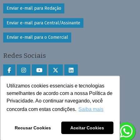
Enviar e-mail para Redação
Enviar e-mail para Central/Assinante
Enviar e-mail para o Comercial
Redes Sociais
Utilizamos cookies essenciais e tecnologias
Faça download do aplicativo
semelhantes de acordo com a nossa Política de
Play Store e App Store
Privacidade. Ao continuar navegando, você
concorda com estas condições.
Saiba mais
Todos os direitos reservados © 2025 Cruzeiro do Sul
Recusar Cookies
Aceitar Cookies