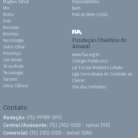
Magnus Futsal
Depositphotos
Mix
Burh
Motor
Pink do Bem OSSEL
Pets
Receitas
Revistas
Fundação Ubaldino do
Necrologia
Amaral
Outro Olhar
Presença
www.fua.org.br
São Bento
Colégio Politécnico
Tá na Rede
Lar Escola Monteiro Lobato
Tecnologia
Liga Sorocabana de Combate ao
Turismo
Câncer
Uniso Ciência
Vila dos Velhinhos
Contato
Redação:
(15) 99789-3913
Central/Assinante:
(15) 2102-5100 - ramal 5110
Comercial:
(15) 2102-5100 - ramal 5060