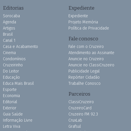
Editorias
Expediente
Sorocaba
Expediente
Agenda
Projeto Memória
Artigos
Política de Privacidade
Brasil
Fale conosco
Canal 1
Casa e Acabamento
Fale com o Cruzeiro
Cinema
Atendimento ao Assinante
Condomínios
Anuncie no Cruzeiro
Cruzeirinho
Anuncie no ClassiCruzeiro
Do Leitor
Publicidade Legal
Educação
Repórter Cidadão
Educa Mais Brasil
Trabalhe Conosco
Esporte
Parceiros
Economia
Editorial
ClassiCruzeiro
Exterior
CruzeiroCard
Guia Saúde
Cruzeiro FM 92.3
Informação Livre
CruxLab
Letra Viva
Grafsul