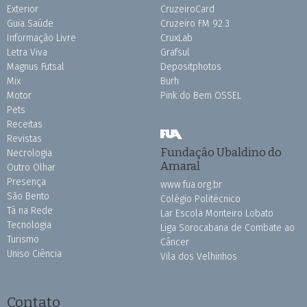
Exterior
CruzeiroCard
Guia Saúde
Cruzeiro FM 92.3
Informação Livre
CruxLab
Letra Viva
Grafsul
Magnus Futsal
Depositphotos
Mix
Burh
Motor
Pink do Bem OSSEL
Pets
Receitas
Revistas
Fundação Ubaldino do
Necrologia
Amaral
Outro Olhar
Presença
www.fua.org.br
São Bento
Colégio Politécnico
Tá na Rede
Lar Escola Monteiro Lobato
Tecnologia
Liga Sorocabana de Combate ao
Turismo
Câncer
Uniso Ciência
Vila dos Velhinhos
Contato