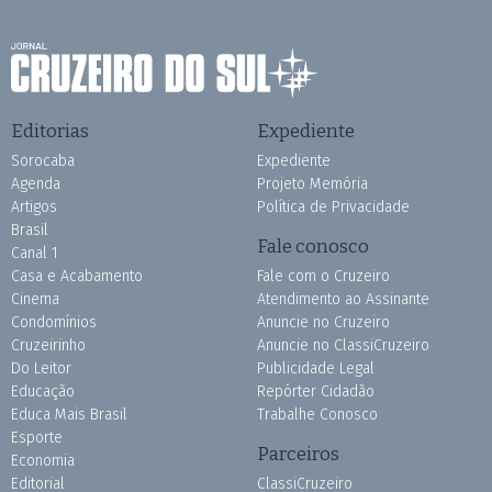
Editorias
Expediente
Sorocaba
Expediente
Agenda
Projeto Memória
Artigos
Política de Privacidade
Brasil
Fale conosco
Canal 1
Casa e Acabamento
Fale com o Cruzeiro
Cinema
Atendimento ao Assinante
Condomínios
Anuncie no Cruzeiro
Cruzeirinho
Anuncie no ClassiCruzeiro
Do Leitor
Publicidade Legal
Educação
Repórter Cidadão
Educa Mais Brasil
Trabalhe Conosco
Esporte
Parceiros
Economia
Editorial
ClassiCruzeiro