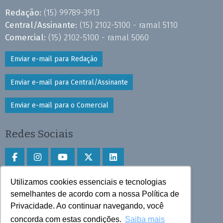
Redação:
(15) 99789-3913
Central/Assinante:
(15) 2102-5100 - ramal 5110
Comercial:
(15) 2102-5100 - ramal 5060
Enviar e-mail para Redação
Enviar e-mail para Central/Assinante
Enviar e-mail para o Comercial
Redes Sociais
Utilizamos cookies essenciais e tecnologias
Faça download do aplicativo
semelhantes de acordo com a nossa Política de
Privacidade. Ao continuar navegando, você
Play Store e App Store
concorda com estas condições.
Saiba mais