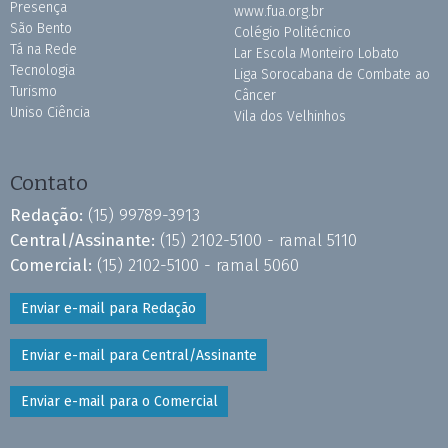
Presença
www.fua.org.br
São Bento
Colégio Politécnico
Tá na Rede
Lar Escola Monteiro Lobato
Tecnologia
Liga Sorocabana de Combate ao
Turismo
Câncer
Uniso Ciência
Vila dos Velhinhos
Contato
Redação:
(15) 99789-3913
Central/Assinante:
(15) 2102-5100 - ramal 5110
Comercial:
(15) 2102-5100 - ramal 5060
Enviar e-mail para Redação
Enviar e-mail para Central/Assinante
Enviar e-mail para o Comercial