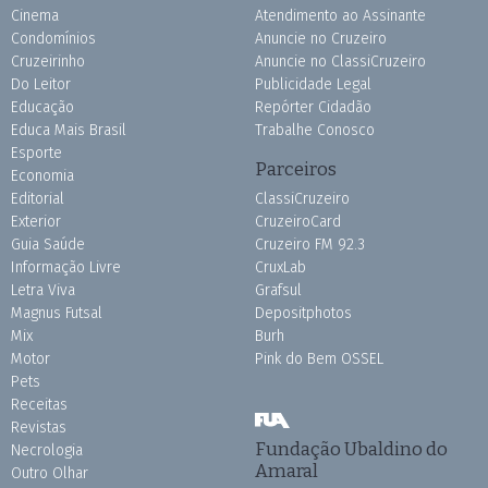
Cinema
Atendimento ao Assinante
Condomínios
Anuncie no Cruzeiro
Cruzeirinho
Anuncie no ClassiCruzeiro
Do Leitor
Publicidade Legal
Educação
Repórter Cidadão
Educa Mais Brasil
Trabalhe Conosco
Esporte
Parceiros
Economia
Editorial
ClassiCruzeiro
Exterior
CruzeiroCard
Guia Saúde
Cruzeiro FM 92.3
Informação Livre
CruxLab
Letra Viva
Grafsul
Magnus Futsal
Depositphotos
Mix
Burh
Motor
Pink do Bem OSSEL
Pets
Receitas
Revistas
Fundação Ubaldino do
Necrologia
Amaral
Outro Olhar