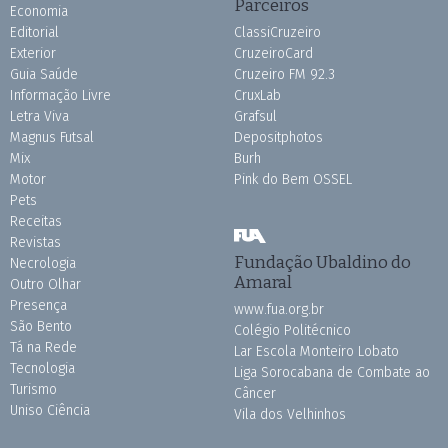
Parceiros
Economia
Editorial
ClassiCruzeiro
Exterior
CruzeiroCard
Guia Saúde
Cruzeiro FM 92.3
Informação Livre
CruxLab
Letra Viva
Grafsul
Magnus Futsal
Depositphotos
Mix
Burh
Motor
Pink do Bem OSSEL
Pets
Receitas
Revistas
Fundação Ubaldino do
Necrologia
Amaral
Outro Olhar
Presença
www.fua.org.br
São Bento
Colégio Politécnico
Tá na Rede
Lar Escola Monteiro Lobato
Tecnologia
Liga Sorocabana de Combate ao
Turismo
Câncer
Uniso Ciência
Vila dos Velhinhos