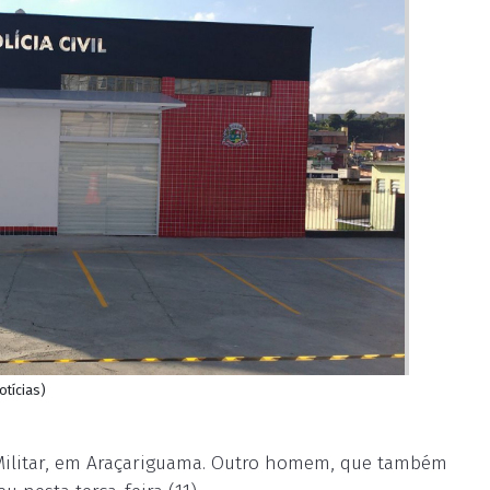
otícias)
Militar, em Araçariguama. Outro homem, que também