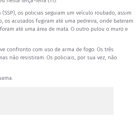
u nesta terça-feira (11).
 (SSP), os policias seguiam um veículo roubado, assim
o, os acusados fugiram até uma pedreira, onde bateram
 foram até uma área de mata. O outro pulou o muro e
ve confronto com uso de arma de fogo. Os três
s não resistiram. Os policiais, por sua vez, não
guama.