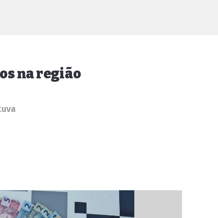
os na região
tuva