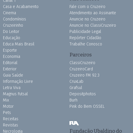
Canal 1
Casa e Acabamento
Fale com o Cruzeiro
Cinema
Atendimento ao Assinante
Condomínios
Anuncie no Cruzeiro
Cruzeirinho
Anuncie no ClassiCruzeiro
Do Leitor
Publicidade Legal
Educação
Repórter Cidadão
Educa Mais Brasil
Trabalhe Conosco
Esporte
Parceiros
Economia
Editorial
ClassiCruzeiro
Exterior
CruzeiroCard
Guia Saúde
Cruzeiro FM 92.3
Informação Livre
CruxLab
Letra Viva
Grafsul
Magnus Futsal
Depositphotos
Mix
Burh
Motor
Pink do Bem OSSEL
Pets
Receitas
Revistas
Fundação Ubaldino do
Necrologia