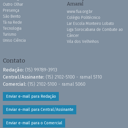
Amaral
Outro Olhar
Presença
www.fua.org.br
São Bento
Colégio Politécnico
Tá na Rede
Lar Escola Monteiro Lobato
Tecnologia
Liga Sorocabana de Combate ao
Turismo
Câncer
Uniso Ciência
Vila dos Velhinhos
Contato
Redação:
(15) 99789-3913
Central/Assinante:
(15) 2102-5100 - ramal 5110
Comercial:
(15) 2102-5100 - ramal 5060
Enviar e-mail para Redação
Enviar e-mail para Central/Assinante
Enviar e-mail para o Comercial