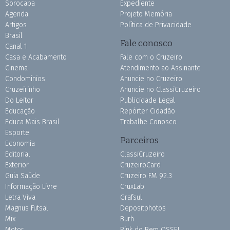
Sorocaba
Expediente
Agenda
Projeto Memória
Artigos
Política de Privacidade
Brasil
Fale conosco
Canal 1
Casa e Acabamento
Fale com o Cruzeiro
Cinema
Atendimento ao Assinante
Condomínios
Anuncie no Cruzeiro
Cruzeirinho
Anuncie no ClassiCruzeiro
Do Leitor
Publicidade Legal
Educação
Repórter Cidadão
Educa Mais Brasil
Trabalhe Conosco
Esporte
Parceiros
Economia
Editorial
ClassiCruzeiro
Exterior
CruzeiroCard
Guia Saúde
Cruzeiro FM 92.3
Informação Livre
CruxLab
Letra Viva
Grafsul
Magnus Futsal
Depositphotos
Mix
Burh
Motor
Pink do Bem OSSEL