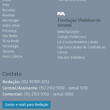
Pets
Receitas
Revistas
Fundação Ubaldino do
Necrologia
Amaral
Outro Olhar
Presença
www.fua.org.br
São Bento
Colégio Politécnico
Tá na Rede
Lar Escola Monteiro Lobato
Tecnologia
Liga Sorocabana de Combate ao
Turismo
Câncer
Uniso Ciência
Vila dos Velhinhos
Contato
Redação:
(15) 99789-3913
Central/Assinante:
(15) 2102-5100 - ramal 5110
Comercial:
(15) 2102-5100 - ramal 5060
Enviar e-mail para Redação