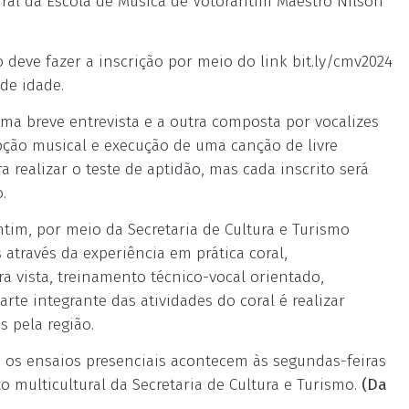
tural da Escola de Música de Votorantim Maestro Nilson
 deve fazer a inscrição por meio do link bit.ly/cmv2024
 de idade.
uma breve entrevista e a outra composta por vocalizes
cepção musical e execução de uma canção de livre
a realizar o teste de aptidão, mas cada inscrito será
.
ntim, por meio da Secretaria de Cultura e Turismo
 através da experiência em prática coral,
a vista, treinamento técnico-vocal orientado,
rte integrante das atividades do coral é realizar
 pela região.
e os ensaios presenciais acontecem às segundas-feiras
o multicultural da Secretaria de Cultura e Turismo.
(Da