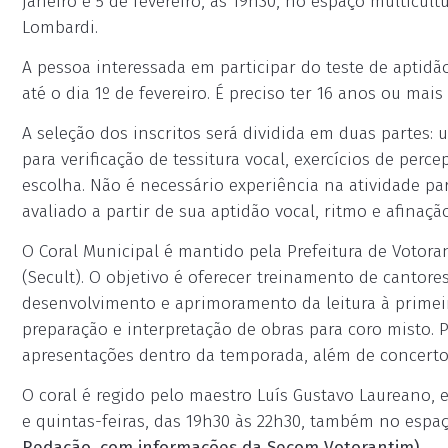
janeiro e 5 de fevereiro, às 19h30, no espaço multicul
Lombardi.
A pessoa interessada em participar do teste de aptidão
até o dia 1º de fevereiro. É preciso ter 16 anos ou mais
A seleção dos inscritos será dividida em duas partes: 
para verificação de tessitura vocal, exercícios de per
escolha. Não é necessário experiência na atividade par
avaliado a partir de sua aptidão vocal, ritmo e afinação
O Coral Municipal é mantido pela Prefeitura de Votora
(Secult). O objetivo é oferecer treinamento de cantores
desenvolvimento e aprimoramento da leitura à primeir
preparação e interpretação de obras para coro misto. Pa
apresentações dentro da temporada, além de concertos
O coral é regido pelo maestro Luís Gustavo Laureano, 
e quintas-feiras, das 19h30 às 22h30, também no espaç
Redação, com informações da Secom Votorantim)