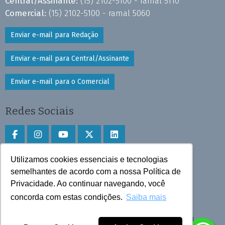
Central/Assinante:
(15) 2102-5100 - ramal 5110
Comercial:
(15) 2102-5100 - ramal 5060
Enviar e-mail para Redação
Enviar e-mail para Central/Assinante
Enviar e-mail para o Comercial
Redes Sociais
Utilizamos cookies essenciais e tecnologias
Faça download do aplicativo
semelhantes de acordo com a nossa Política de
Play Store e App Store
Privacidade. Ao continuar navegando, você
concorda com estas condições.
Saiba mais
Todos os direitos reservados © 2025 Cruzeiro do Sul