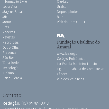
Informação Livre
CruxLab
Letra Viva
Grafsul
Magnus Futsal
Depositphotos
Mix
Burh
Motor
Pink do Bem OSSEL
Pets
Receitas
Revistas
Fundação Ubaldino do
Necrologia
Amaral
Outro Olhar
Presença
www.fua.org.br
São Bento
Colégio Politécnico
Tá na Rede
Lar Escola Monteiro Lobato
Tecnologia
Liga Sorocabana de Combate ao
Turismo
Câncer
Uniso Ciência
Vila dos Velhinhos
Contato
Redação:
(15) 99789-3913