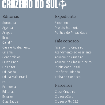
Editorias
Expediente
Sorocaba
Expediente
Agenda
Projeto Memória
Artigos
Política de Privacidade
Brasil
Fale conosco
Canal 1
Casa e Acabamento
Fale com o Cruzeiro
Cinema
Atendimento ao Assinante
Condomínios
Anuncie no Cruzeiro
Cruzeirinho
Anuncie no ClassiCruzeiro
Do Leitor
Publicidade Legal
Educação
Repórter Cidadão
Educa Mais Brasil
Trabalhe Conosco
Esporte
Parceiros
Economia
Editorial
ClassiCruzeiro
Exterior
CruzeiroCard
Guia Saúde
Cruzeiro FM 92.3