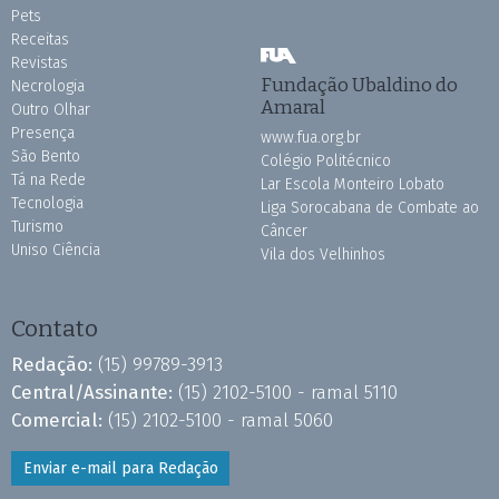
Pets
Receitas
Revistas
Fundação Ubaldino do
Necrologia
Amaral
Outro Olhar
Presença
www.fua.org.br
São Bento
Colégio Politécnico
Tá na Rede
Lar Escola Monteiro Lobato
Tecnologia
Liga Sorocabana de Combate ao
Turismo
Câncer
Uniso Ciência
Vila dos Velhinhos
Contato
Redação:
(15) 99789-3913
Central/Assinante:
(15) 2102-5100 - ramal 5110
Comercial:
(15) 2102-5100 - ramal 5060
Enviar e-mail para Redação