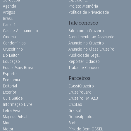
Sorocaba
Expediente
Agenda
Projeto Memória
Artigos
Política de Privacidade
Brasil
Fale conosco
Canal 1
Casa e Acabamento
Fale com o Cruzeiro
Cinema
Atendimento ao Assinante
Condomínios
Anuncie no Cruzeiro
Cruzeirinho
Anuncie no ClassiCruzeiro
Do Leitor
Publicidade Legal
Educação
Repórter Cidadão
Educa Mais Brasil
Trabalhe Conosco
Esporte
Parceiros
Economia
Editorial
ClassiCruzeiro
Exterior
CruzeiroCard
Guia Saúde
Cruzeiro FM 92.3
Informação Livre
CruxLab
Letra Viva
Grafsul
Magnus Futsal
Depositphotos
Mix
Burh
Motor
Pink do Bem OSSEL