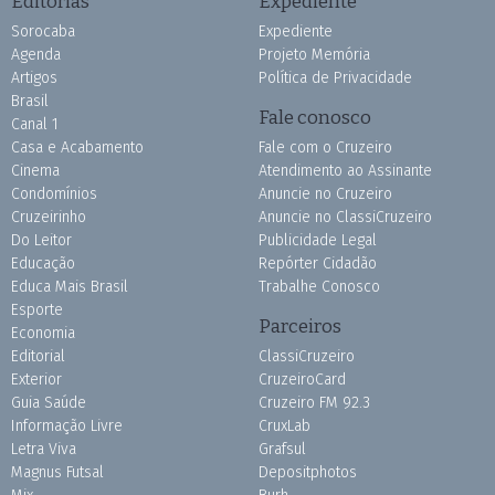
Editorias
Expediente
Sorocaba
Expediente
Agenda
Projeto Memória
Artigos
Política de Privacidade
Brasil
Fale conosco
Canal 1
Casa e Acabamento
Fale com o Cruzeiro
Cinema
Atendimento ao Assinante
Condomínios
Anuncie no Cruzeiro
Cruzeirinho
Anuncie no ClassiCruzeiro
Do Leitor
Publicidade Legal
Educação
Repórter Cidadão
Educa Mais Brasil
Trabalhe Conosco
Esporte
Parceiros
Economia
Editorial
ClassiCruzeiro
Exterior
CruzeiroCard
Guia Saúde
Cruzeiro FM 92.3
Informação Livre
CruxLab
Letra Viva
Grafsul
Magnus Futsal
Depositphotos