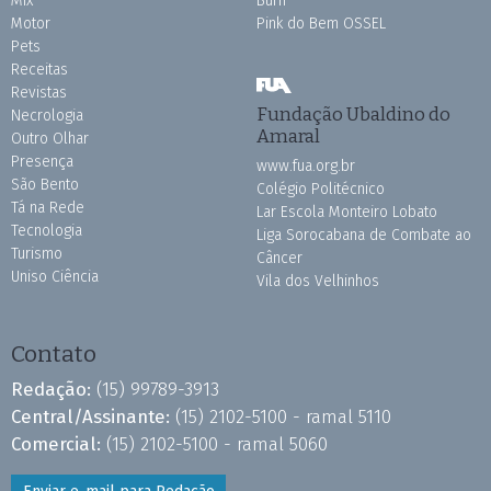
Mix
Burh
Motor
Pink do Bem OSSEL
Pets
Receitas
Revistas
Fundação Ubaldino do
Necrologia
Amaral
Outro Olhar
Presença
www.fua.org.br
São Bento
Colégio Politécnico
Tá na Rede
Lar Escola Monteiro Lobato
Tecnologia
Liga Sorocabana de Combate ao
Turismo
Câncer
Uniso Ciência
Vila dos Velhinhos
Contato
Redação:
(15) 99789-3913
Central/Assinante:
(15) 2102-5100 - ramal 5110
Comercial:
(15) 2102-5100 - ramal 5060