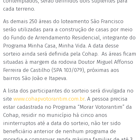
contemplados, serão definidos dois suplentes para
cada terreno.
As demais 250 áreas do loteamento São Francisco
serão utilizadas para a construção de casas por meio
do Fundo de Arrendamento Residencial, integrante do
Programa Minha Casa, Minha Vida. A data desse
sorteio ainda será definida pela Cohap. As áreas ficam
situadas à margem da rodovia Doutor Miguel Affonso
Ferreira de Castilho (SPA 103/079), próximas aos
bairros São João e Itapeva.
A lista dos participantes do sorteio será divulgada no
site
www.cohapvotorantim.com.br
. A pessoa precisa
estar cadastrada no Programa “Morar Votorantim” da
Cohap, residir no município há cinco anos
ininterruptos até a data do sorteio, não ter sido
beneficiário anterior de nenhum programa de
moradia e comprovar renda máxima familiar de até 3