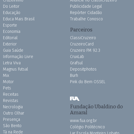
Cruzeirinho
Anuncie no ClassiCruzeiro
Do Leitor
Publicidade Legal
Educação
Repórter Cidadão
Educa Mais Brasil
Trabalhe Conosco
Esporte
Parceiros
Economia
Editorial
ClassiCruzeiro
Exterior
CruzeiroCard
Guia Saúde
Cruzeiro FM 92.3
Informação Livre
CruxLab
Letra Viva
Grafsul
Magnus Futsal
Depositphotos
Mix
Burh
Motor
Pink do Bem OSSEL
Pets
Receitas
Revistas
Fundação Ubaldino do
Necrologia
Amaral
Outro Olhar
Presença
www.fua.org.br
São Bento
Colégio Politécnico
Tá na Rede
Lar Escola Monteiro Lobato