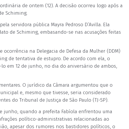
ordinária de ontem (12). A decisão ocorreu logo após a
de Schiming.
 pela servidora pública Mayra Pedroso D’Avilla. Ela
ndato de Schiming, embasando-se nas acusações feitas
de ocorrência na Delegacia de Defesa da Mulher (DDM)
ng de tentativa de estupro. De acordo com ela, o
já-lo em 12 de junho, no dia do aniversário de ambos,
amentares. O jurídico da Câmara argumentou que o
nicipal e, mesmo que tivesse, seria considerado
tes do Tribunal de Justiça de São Paulo (TJ-SP).
e junho, quando a prefeita Fabíola enfrentou uma
frações político-administrativas relacionadas ao
ião, apesar dos rumores nos bastidores políticos, o