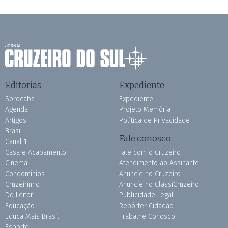
Editorias
Expediente
Sorocaba
Expediente
Agenda
Projeto Memória
Artigos
Política de Privacidade
Brasil
Fale conosco
Canal 1
Casa e Acabamento
Fale com o Cruzeiro
Cinema
Atendimento ao Assinante
Condomínios
Anuncie no Cruzeiro
Cruzeirinho
Anuncie no ClassiCruzeiro
Do Leitor
Publicidade Legal
Educação
Repórter Cidadão
Educa Mais Brasil
Trabalhe Conosco
Esporte