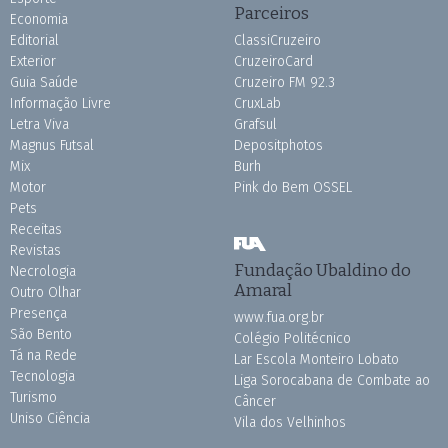
Parceiros
Economia
Editorial
ClassiCruzeiro
Exterior
CruzeiroCard
Guia Saúde
Cruzeiro FM 92.3
Informação Livre
CruxLab
Letra Viva
Grafsul
Magnus Futsal
Depositphotos
Mix
Burh
Motor
Pink do Bem OSSEL
Pets
Receitas
Revistas
Fundação Ubaldino do
Necrologia
Amaral
Outro Olhar
Presença
www.fua.org.br
São Bento
Colégio Politécnico
Tá na Rede
Lar Escola Monteiro Lobato
Tecnologia
Liga Sorocabana de Combate ao
Turismo
Câncer
Uniso Ciência
Vila dos Velhinhos