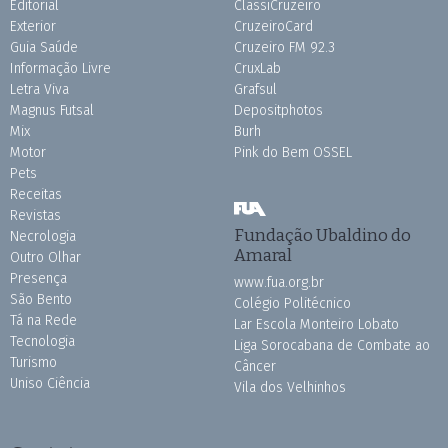
Editorial
ClassiCruzeiro
Exterior
CruzeiroCard
Guia Saúde
Cruzeiro FM 92.3
Informação Livre
CruxLab
Letra Viva
Grafsul
Magnus Futsal
Depositphotos
Mix
Burh
Motor
Pink do Bem OSSEL
Pets
Receitas
Revistas
Fundação Ubaldino do
Necrologia
Amaral
Outro Olhar
Presença
www.fua.org.br
São Bento
Colégio Politécnico
Tá na Rede
Lar Escola Monteiro Lobato
Tecnologia
Liga Sorocabana de Combate ao
Turismo
Câncer
Uniso Ciência
Vila dos Velhinhos