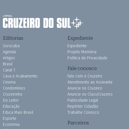
Editorias
Expediente
Sorocaba
Expediente
Agenda
Projeto Memória
Artigos
Política de Privacidade
Brasil
Fale conosco
Canal 1
Casa e Acabamento
Fale com o Cruzeiro
Cinema
Atendimento ao Assinante
Condomínios
Anuncie no Cruzeiro
Cruzeirinho
Anuncie no ClassiCruzeiro
Do Leitor
Publicidade Legal
Educação
Repórter Cidadão
Educa Mais Brasil
Trabalhe Conosco
Esporte
Parceiros
Economia