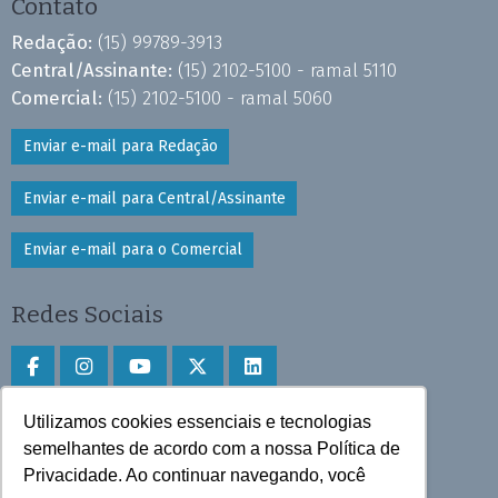
Contato
Redação:
(15) 99789-3913
Central/Assinante:
(15) 2102-5100 - ramal 5110
Comercial:
(15) 2102-5100 - ramal 5060
Enviar e-mail para Redação
Enviar e-mail para Central/Assinante
Enviar e-mail para o Comercial
Redes Sociais
Utilizamos cookies essenciais e tecnologias
Faça download do aplicativo
semelhantes de acordo com a nossa Política de
Play Store e App Store
Privacidade. Ao continuar navegando, você