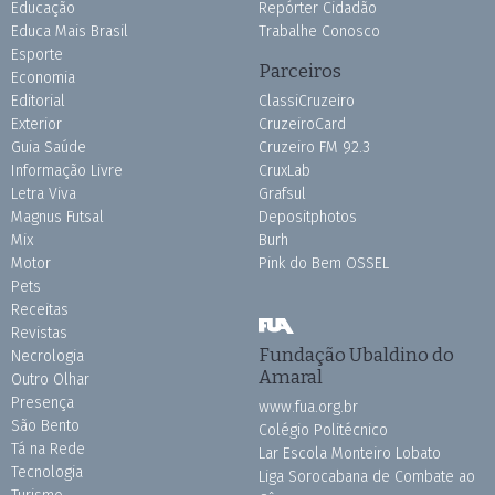
Educação
Repórter Cidadão
Educa Mais Brasil
Trabalhe Conosco
Esporte
Parceiros
Economia
Editorial
ClassiCruzeiro
Exterior
CruzeiroCard
Guia Saúde
Cruzeiro FM 92.3
Informação Livre
CruxLab
Letra Viva
Grafsul
Magnus Futsal
Depositphotos
Mix
Burh
Motor
Pink do Bem OSSEL
Pets
Receitas
Revistas
Fundação Ubaldino do
Necrologia
Amaral
Outro Olhar
Presença
www.fua.org.br
São Bento
Colégio Politécnico
Tá na Rede
Lar Escola Monteiro Lobato
Tecnologia
Liga Sorocabana de Combate ao