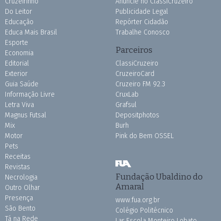
Cruzeirinho
Anuncie no ClassiCruzeiro
Do Leitor
Publicidade Legal
Educação
Repórter Cidadão
Educa Mais Brasil
Trabalhe Conosco
Esporte
Parceiros
Economia
Editorial
ClassiCruzeiro
Exterior
CruzeiroCard
Guia Saúde
Cruzeiro FM 92.3
Informação Livre
CruxLab
Letra Viva
Grafsul
Magnus Futsal
Depositphotos
Mix
Burh
Motor
Pink do Bem OSSEL
Pets
Receitas
Revistas
Fundação Ubaldino do
Necrologia
Amaral
Outro Olhar
Presença
www.fua.org.br
São Bento
Colégio Politécnico
Tá na Rede
Lar Escola Monteiro Lobato