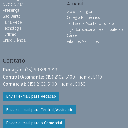
Amaral
Outro Olhar
Presença
www.fua.org.br
São Bento
Colégio Politécnico
Tá na Rede
Lar Escola Monteiro Lobato
Tecnologia
Liga Sorocabana de Combate ao
Turismo
Câncer
Uniso Ciência
Vila dos Velhinhos
Contato
Redação:
(15) 99789-3913
Central/Assinante:
(15) 2102-5100 - ramal 5110
Comercial:
(15) 2102-5100 - ramal 5060
Enviar e-mail para Redação
Enviar e-mail para Central/Assinante
Enviar e-mail para o Comercial