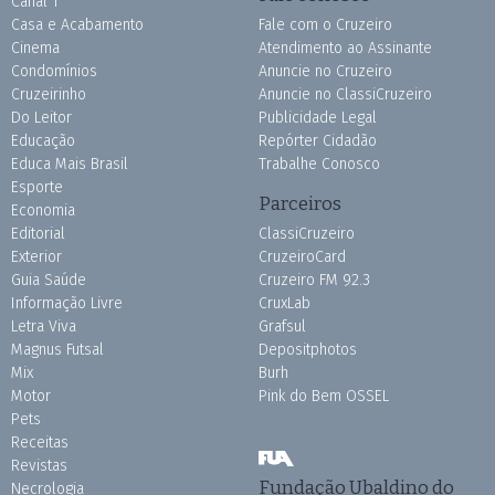
Canal 1
Casa e Acabamento
Fale com o Cruzeiro
Cinema
Atendimento ao Assinante
Condomínios
Anuncie no Cruzeiro
Cruzeirinho
Anuncie no ClassiCruzeiro
Do Leitor
Publicidade Legal
Educação
Repórter Cidadão
Educa Mais Brasil
Trabalhe Conosco
Esporte
Parceiros
Economia
Editorial
ClassiCruzeiro
Exterior
CruzeiroCard
Guia Saúde
Cruzeiro FM 92.3
Informação Livre
CruxLab
Letra Viva
Grafsul
Magnus Futsal
Depositphotos
Mix
Burh
Motor
Pink do Bem OSSEL
Pets
Receitas
Revistas
Fundação Ubaldino do
Necrologia