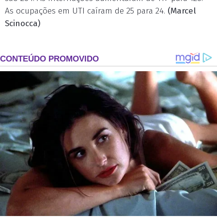
As ocupações em UTI caíram de 25 para 24.
(Marcel
Scinocca)