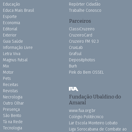
Educação
Repórter Cidadão
Educa Mais Brasil
Trabalhe Conosco
Esporte
Parceiros
Economia
Editorial
ClassiCruzeiro
Exterior
CruzeiroCard
Guia Saúde
Cruzeiro FM 92.3
Informação Livre
CruxLab
Letra Viva
Grafsul
Magnus Futsal
Depositphotos
Mix
Burh
Motor
Pink do Bem OSSEL
Pets
Receitas
Revistas
Fundação Ubaldino do
Necrologia
Amaral
Outro Olhar
Presença
www.fua.org.br
São Bento
Colégio Politécnico
Tá na Rede
Lar Escola Monteiro Lobato
Tecnologia
Liga Sorocabana de Combate ao