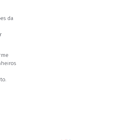
ões da
r
orme
nheiros
to.