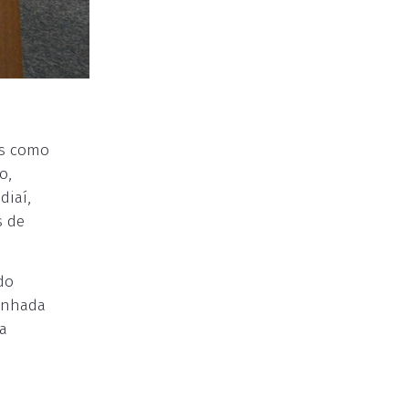
os como
o,
diaí,
s de
do
minhada
na