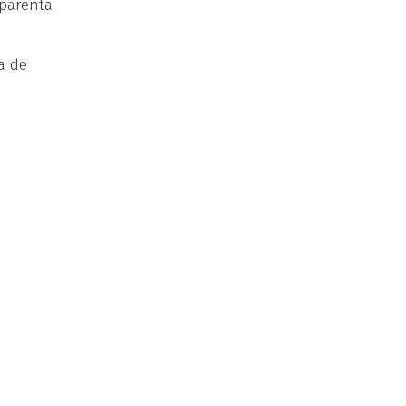
aparenta
a de