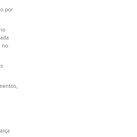
so por
 no
cada
o no
es
omentos,
arça