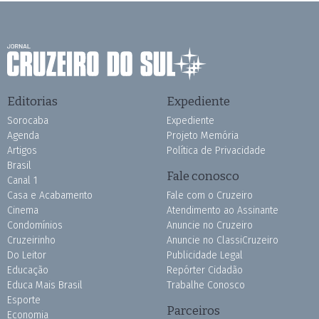
Editorias
Expediente
Sorocaba
Expediente
Agenda
Projeto Memória
Artigos
Política de Privacidade
Brasil
Fale conosco
Canal 1
Casa e Acabamento
Fale com o Cruzeiro
Cinema
Atendimento ao Assinante
Condomínios
Anuncie no Cruzeiro
Cruzeirinho
Anuncie no ClassiCruzeiro
Do Leitor
Publicidade Legal
Educação
Repórter Cidadão
Educa Mais Brasil
Trabalhe Conosco
Esporte
Parceiros
Economia