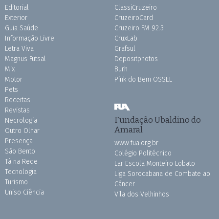
Editorial
ClassiCruzeiro
Exterior
CruzeiroCard
Guia Saúde
Cruzeiro FM 92.3
Informação Livre
CruxLab
Letra Viva
Grafsul
Magnus Futsal
Depositphotos
Mix
Burh
Motor
Pink do Bem OSSEL
Pets
Receitas
Revistas
Fundação Ubaldino do
Necrologia
Amaral
Outro Olhar
Presença
www.fua.org.br
São Bento
Colégio Politécnico
Tá na Rede
Lar Escola Monteiro Lobato
Tecnologia
Liga Sorocabana de Combate ao
Turismo
Câncer
Uniso Ciência
Vila dos Velhinhos