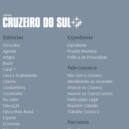
Editorias
Expediente
Sorocaba
Expediente
Agenda
Projeto Memória
Artigos
Política de Privacidade
Brasil
Fale conosco
Canal 1
Casa e Acabamento
Fale com o Cruzeiro
Cinema
Atendimento ao Assinante
Condomínios
Anuncie no Cruzeiro
Cruzeirinho
Anuncie no ClassiCruzeiro
Do Leitor
Publicidade Legal
Educação
Repórter Cidadão
Educa Mais Brasil
Trabalhe Conosco
Esporte
Parceiros
Economia