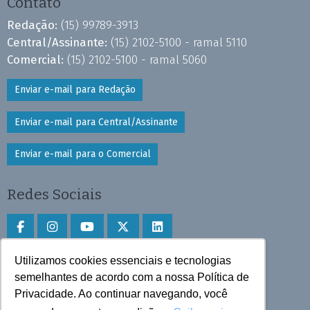
Contato
Redação:
(15) 99789-3913
Central/Assinante:
(15) 2102-5100 - ramal 5110
Comercial:
(15) 2102-5100 - ramal 5060
Enviar e-mail para Redação
Enviar e-mail para Central/Assinante
Enviar e-mail para o Comercial
Redes Sociais
Utilizamos cookies essenciais e tecnologias
Faça download do aplicativo
semelhantes de acordo com a nossa Política de
Privacidade. Ao continuar navegando, você
Play Store e App Store