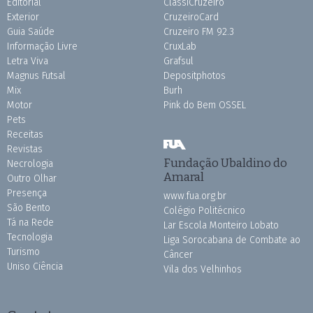
Editorial
ClassiCruzeiro
Exterior
CruzeiroCard
Guia Saúde
Cruzeiro FM 92.3
Informação Livre
CruxLab
Letra Viva
Grafsul
Magnus Futsal
Depositphotos
Mix
Burh
Motor
Pink do Bem OSSEL
Pets
Receitas
Revistas
Fundação Ubaldino do
Necrologia
Amaral
Outro Olhar
Presença
www.fua.org.br
São Bento
Colégio Politécnico
Tá na Rede
Lar Escola Monteiro Lobato
Tecnologia
Liga Sorocabana de Combate ao
Turismo
Câncer
Uniso Ciência
Vila dos Velhinhos