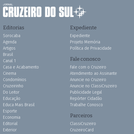
Editorias
Expediente
Sorocaba
Expediente
Agenda
Projeto Memória
Artigos
Política de Privacidade
Brasil
Fale conosco
Canal 1
Casa e Acabamento
Fale com o Cruzeiro
Cinema
Atendimento ao Assinante
Condomínios
Anuncie no Cruzeiro
Cruzeirinho
Anuncie no ClassiCruzeiro
Do Leitor
Publicidade Legal
Educação
Repórter Cidadão
Educa Mais Brasil
Trabalhe Conosco
Esporte
Parceiros
Economia
Editorial
ClassiCruzeiro
Exterior
CruzeiroCard