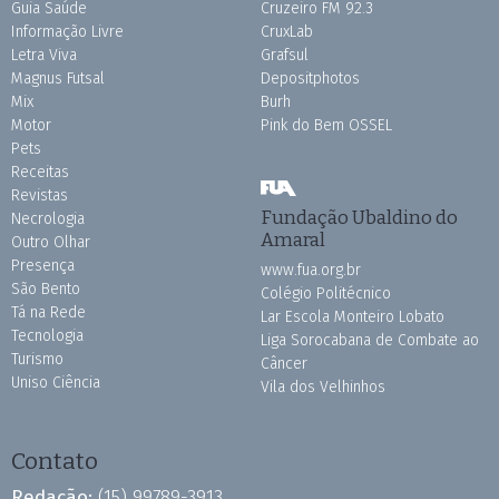
Guia Saúde
Cruzeiro FM 92.3
Informação Livre
CruxLab
Letra Viva
Grafsul
Magnus Futsal
Depositphotos
Mix
Burh
Motor
Pink do Bem OSSEL
Pets
Receitas
Revistas
Fundação Ubaldino do
Necrologia
Amaral
Outro Olhar
Presença
www.fua.org.br
São Bento
Colégio Politécnico
Tá na Rede
Lar Escola Monteiro Lobato
Tecnologia
Liga Sorocabana de Combate ao
Turismo
Câncer
Uniso Ciência
Vila dos Velhinhos
Contato
Redação:
(15) 99789-3913