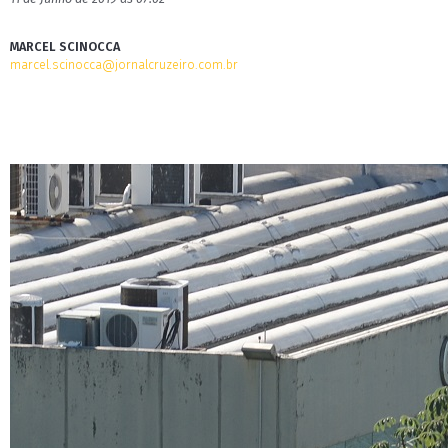
MARCEL SCINOCCA
marcel.scinocca@jornalcruzeiro.com.br