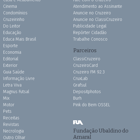
Cinema
Atendimento ao Assinante
Condomínios
Anuncie no Cruzeiro
Cruzeirinho
Anuncie no ClassiCruzeiro
Do Leitor
Publicidade Legal
Educação
Repórter Cidadão
Educa Mais Brasil
Trabalhe Conosco
Esporte
Parceiros
Economia
Editorial
ClassiCruzeiro
Exterior
CruzeiroCard
Guia Saúde
Cruzeiro FM 92.3
Informação Livre
CruxLab
Letra Viva
Grafsul
Magnus Futsal
Depositphotos
Mix
Burh
Motor
Pink do Bem OSSEL
Pets
Receitas
Revistas
Fundação Ubaldino do
Necrologia
Amaral
Outro Olhar