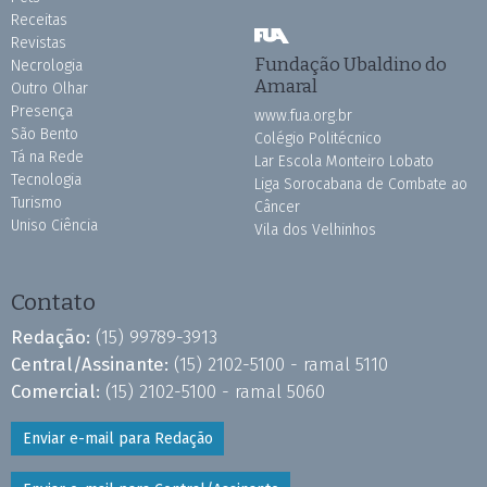
Receitas
Revistas
Fundação Ubaldino do
Necrologia
Amaral
Outro Olhar
Presença
www.fua.org.br
São Bento
Colégio Politécnico
Tá na Rede
Lar Escola Monteiro Lobato
Tecnologia
Liga Sorocabana de Combate ao
Turismo
Câncer
Uniso Ciência
Vila dos Velhinhos
Contato
Redação:
(15) 99789-3913
Central/Assinante:
(15) 2102-5100 - ramal 5110
Comercial:
(15) 2102-5100 - ramal 5060
Enviar e-mail para Redação