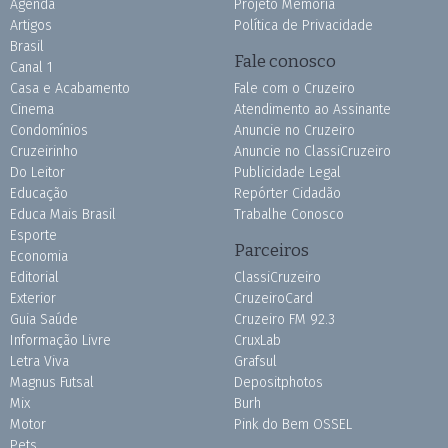
Agenda
Projeto Memória
Artigos
Política de Privacidade
Brasil
Fale conosco
Canal 1
Casa e Acabamento
Fale com o Cruzeiro
Cinema
Atendimento ao Assinante
Condomínios
Anuncie no Cruzeiro
Cruzeirinho
Anuncie no ClassiCruzeiro
Do Leitor
Publicidade Legal
Educação
Repórter Cidadão
Educa Mais Brasil
Trabalhe Conosco
Esporte
Parceiros
Economia
Editorial
ClassiCruzeiro
Exterior
CruzeiroCard
Guia Saúde
Cruzeiro FM 92.3
Informação Livre
CruxLab
Letra Viva
Grafsul
Magnus Futsal
Depositphotos
Mix
Burh
Motor
Pink do Bem OSSEL
Pets