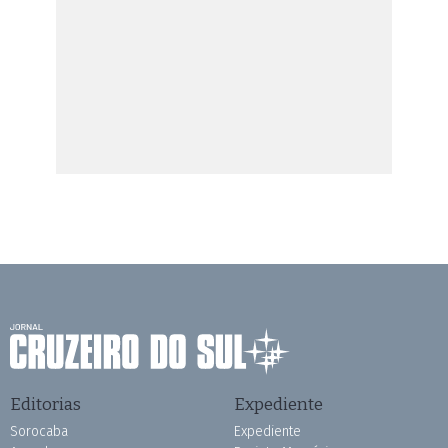
Editorias
Expediente
Sorocaba
Expediente