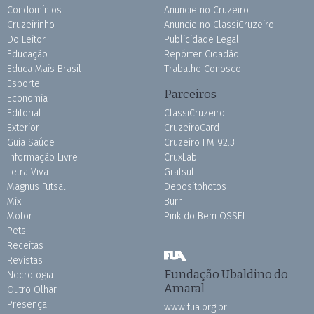
Condomínios
Anuncie no Cruzeiro
Cruzeirinho
Anuncie no ClassiCruzeiro
Do Leitor
Publicidade Legal
Educação
Repórter Cidadão
Educa Mais Brasil
Trabalhe Conosco
Esporte
Parceiros
Economia
Editorial
ClassiCruzeiro
Exterior
CruzeiroCard
Guia Saúde
Cruzeiro FM 92.3
Informação Livre
CruxLab
Letra Viva
Grafsul
Magnus Futsal
Depositphotos
Mix
Burh
Motor
Pink do Bem OSSEL
Pets
Receitas
Revistas
Fundação Ubaldino do
Necrologia
Amaral
Outro Olhar
Presença
www.fua.org.br