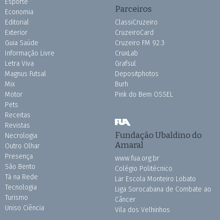
Esporte
Parceiros
Economia
Editorial
ClassiCruzeiro
Exterior
CruzeiroCard
Guia Saúde
Cruzeiro FM 92.3
Informação Livre
CruxLab
Letra Viva
Grafsul
Magnus Futsal
Depositphotos
Mix
Burh
Motor
Pink do Bem OSSEL
Pets
Receitas
Revistas
Fundação Ubaldino do
Necrologia
Amaral
Outro Olhar
Presença
www.fua.org.br
São Bento
Colégio Politécnico
Tá na Rede
Lar Escola Monteiro Lobato
Tecnologia
Liga Sorocabana de Combate ao
Turismo
Câncer
Uniso Ciência
Vila dos Velhinhos