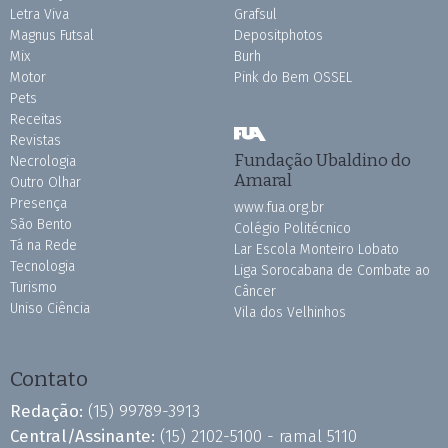
Letra Viva
Grafsul
Magnus Futsal
Depositphotos
Mix
Burh
Motor
Pink do Bem OSSEL
Pets
Receitas
Revistas
Fundação Ubaldino do
Necrologia
Amaral
Outro Olhar
Presença
www.fua.org.br
São Bento
Colégio Politécnico
Tá na Rede
Lar Escola Monteiro Lobato
Tecnologia
Liga Sorocabana de Combate ao
Turismo
Câncer
Uniso Ciência
Vila dos Velhinhos
Contato
Redação:
(15) 99789-3913
Central/Assinante:
(15) 2102-5100 - ramal 5110