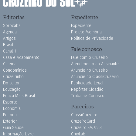
Editorias
Expediente
Sorocaba
Expediente
Agenda
Projeto Memória
Artigos
Política de Privacidade
Brasil
Fale conosco
Canal 1
Casa e Acabamento
Fale com o Cruzeiro
Cinema
Atendimento ao Assinante
Condomínios
Anuncie no Cruzeiro
Cruzeirinho
Anuncie no ClassiCruzeiro
Do Leitor
Publicidade Legal
Educação
Repórter Cidadão
Educa Mais Brasil
Trabalhe Conosco
Esporte
Parceiros
Economia
Editorial
ClassiCruzeiro
Exterior
CruzeiroCard
Guia Saúde
Cruzeiro FM 92.3
Informação Livre
CruxLab