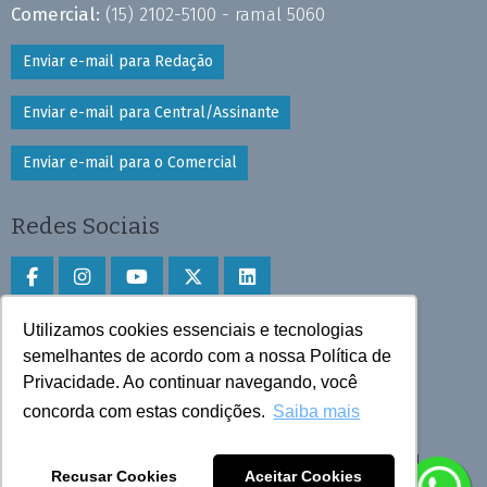
Comercial:
(15) 2102-5100 - ramal 5060
Enviar e-mail para Redação
Enviar e-mail para Central/Assinante
Enviar e-mail para o Comercial
Redes Sociais
Utilizamos cookies essenciais e tecnologias
Faça download do aplicativo
semelhantes de acordo com a nossa Política de
Privacidade. Ao continuar navegando, você
Play Store e App Store
concorda com estas condições.
Saiba mais
Todos os direitos reservados © 2025 Cruzeiro do Sul
Recusar Cookies
Aceitar Cookies