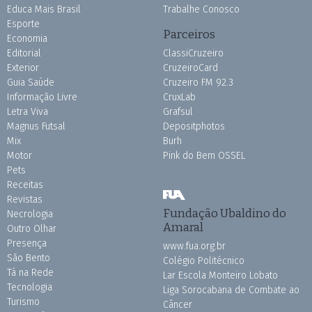
Educa Mais Brasil
Trabalhe Conosco
Esporte
Parceiros
Economia
Editorial
ClassiCruzeiro
Exterior
CruzeiroCard
Guia Saúde
Cruzeiro FM 92.3
Informação Livre
CruxLab
Letra Viva
Grafsul
Magnus Futsal
Depositphotos
Mix
Burh
Motor
Pink do Bem OSSEL
Pets
Receitas
Revistas
Fundação Ubaldino do
Necrologia
Amaral
Outro Olhar
Presença
www.fua.org.br
São Bento
Colégio Politécnico
Tá na Rede
Lar Escola Monteiro Lobato
Tecnologia
Liga Sorocabana de Combate ao
Turismo
Câncer